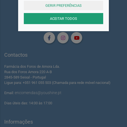
GERIR PREFERÊNCIAS
ACEITAR TODOS
Siga-nos
Contactos
Farmácia dos Foros de Amora Lda.
Rua dos Foros Amora 220 A-B
2845-589 Seixal - Portugal
Ligue para: +351 961 055 503 (Chamada para rede móvel nacional)
encomendas@youshine.pt
Email:
Dias úteis das: 14:00 às 17:00
Informações