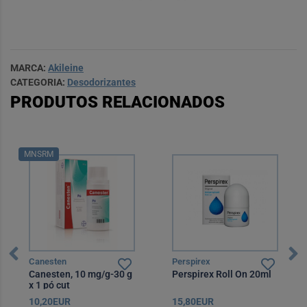
MARCA:
Akileine
CATEGORIA:
Desodorizantes
PRODUTOS RELACIONADOS
MNSRM
Canesten
Perspirex
Canesten, 10 mg/g-30 g
Perspirex Roll On 20ml
x 1 pó cut
10,20EUR
15,80EUR