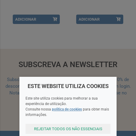
ADICIONAR
ADICIONAR
SUBSCREVA A NEWSLETTER
Subscreva a nossa newsletter e receba um cupão de 10% de
ESTE WEBSITE UTILIZA COOKIES
desconto para a sua próxima encomenda efetuada com login.
Nota: Para receber o cupão deverá primeiro registar-se no
Este site utiliza cookies para melhorar a sua
site!
Registar
experiência de utilização.
Consulte nossa
política de cookies
para obter mais
informações.
Subscrever
REJEITAR TODOS OS NÃO ESSENCIAIS