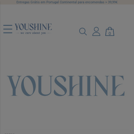
Entregas Grátis em Portugal Continental para encomendas > 39,99€
0
Afax Caps X30
Ref.: 7531533