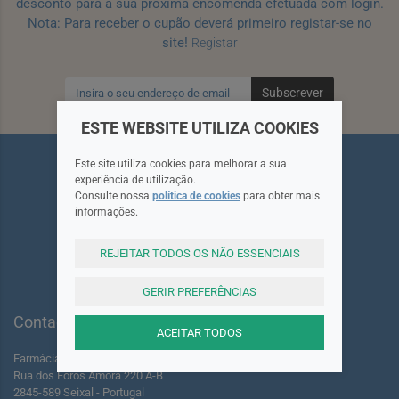
desconto para a sua próxima encomenda efetuada com login.
Nota: Para receber o cupão deverá primeiro registar-se no
site!
Registar
Subscrever
ESTE WEBSITE UTILIZA COOKIES
Este site utiliza cookies para melhorar a sua
experiência de utilização.
Consulte nossa
política de cookies
para obter mais
informações.
Siga-nos
REJEITAR TODOS OS NÃO ESSENCIAIS
GERIR PREFERÊNCIAS
Contactos
ACEITAR TODOS
Farmácia dos Foros de Amora Lda.
Rua dos Foros Amora 220 A-B
2845-589 Seixal - Portugal