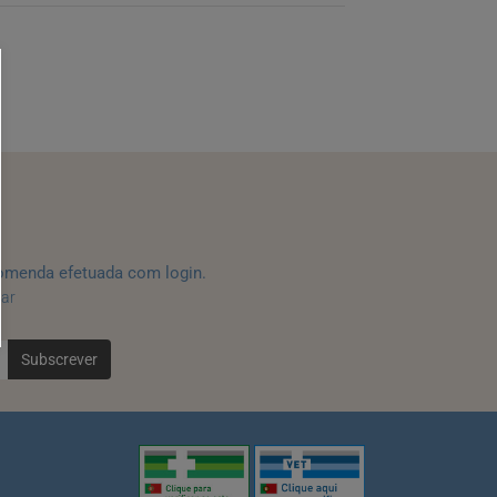
omenda efetuada com login.
tar
Subscrever