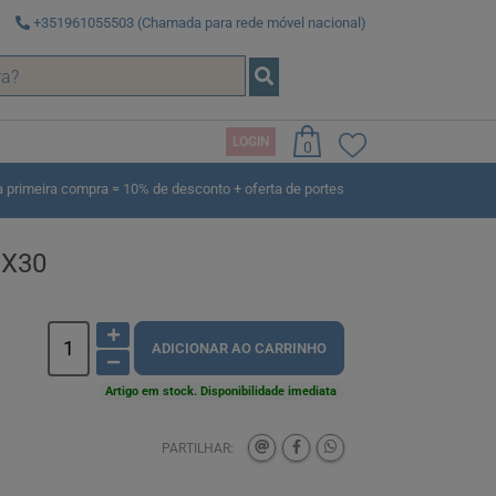
+351961055503 (Chamada para rede móvel nacional)
LOGIN
0
rimeira compra = 10% de desconto + oferta de portes
 X30
ADICIONAR AO CARRINHO
Artigo em stock. Disponibilidade imediata
PARTILHAR: