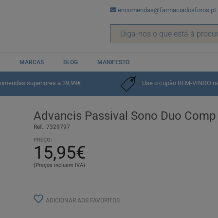
encomendas@farmaciadosforos.pt
MARCAS
BLOG
MANIFESTO
comendas superiores a 39,99€
Use o cupão BEM-VINDO na p
Advancis Passival Sono Duo Comp
Ref.: 7329797
PREÇO:
15,95€
(Preços incluem IVA)
ADICIONAR AOS FAVORITOS