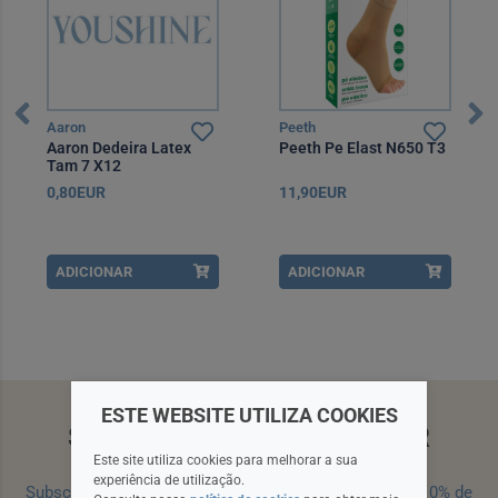
Aaron
Peeth
Aaron Dedeira Latex
Peeth Pe Elast N650 T3
Tam 7 X12
0,80EUR
11,90EUR
ADICIONAR
ADICIONAR
ESTE WEBSITE UTILIZA COOKIES
SUBSCREVA A NEWSLETTER
Este site utiliza cookies para melhorar a sua
experiência de utilização.
Subscreva a nossa newsletter e receba um cupão de 10% de