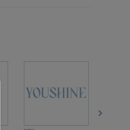
Lycias
RelaxSan