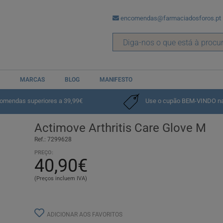
encomendas@farmaciadosforos.pt
MARCAS
BLOG
MANIFESTO
porte
comendas superiores a 39,99€
Use o cupão BEM-VINDO na p
Actimove Arthritis Care Glove M
Ref.: 7299628
PREÇO:
40,90€
(Preços incluem IVA)
ADICIONAR AOS FAVORITOS