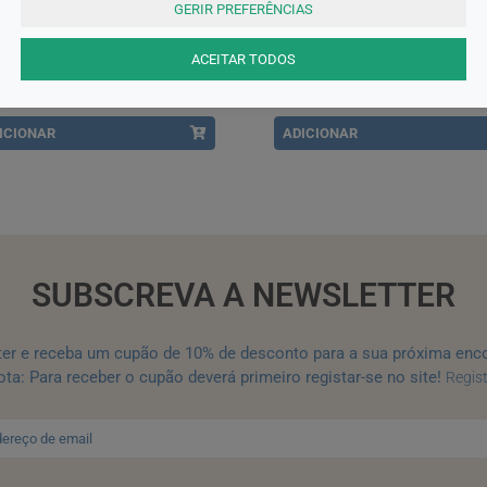
GERIR PREFERÊNCIAS
th Pe Elast N650 T3
Maf Semdor Dedeira Prot Grd S
ACEITAR TODOS
,90EUR
5,90EUR
ICIONAR
ADICIONAR
SUBSCREVA A NEWSLETTER
ter e receba um cupão de 10% de desconto para a sua próxima enc
ta: Para receber o cupão deverá primeiro registar-se no site!
Regis