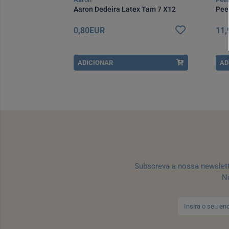
501 Bege
Aaron Dedeira Latex Tam 7 X12
Pee
0,80EUR
11
ADICIONAR
AD
Subscreva a nossa newslet
No