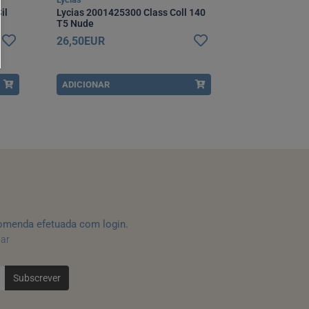
il
Lycias 2001425300 Class Coll 140
Relaxsan Basi
T5 Nude
Beg Es
26,50EUR
15,20EUR
ADICIONAR
ADICIONAR
omenda efetuada com login.
tar
Subscrever