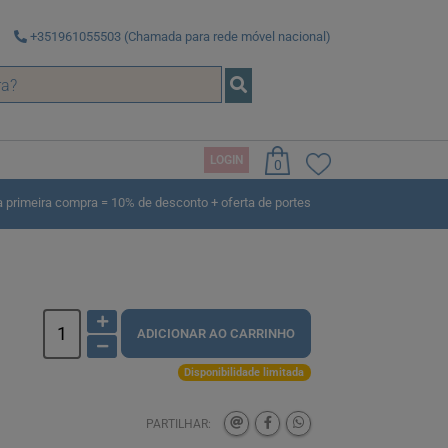
+351961055503 (Chamada para rede móvel nacional)
LOGIN
0
rimeira compra = 10% de desconto + oferta de portes
ADICIONAR AO CARRINHO
Disponibilidade limitada
PARTILHAR: