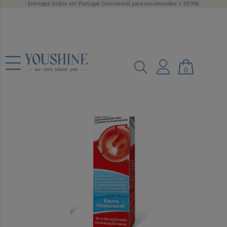
Entregas Grátis em Portugal Continental para encomendas > 39,99€
Actifed Descongestionante , 1 mg/ml
0
Frasco 10 ml Sol pulv nasal
Ref.: 5346218