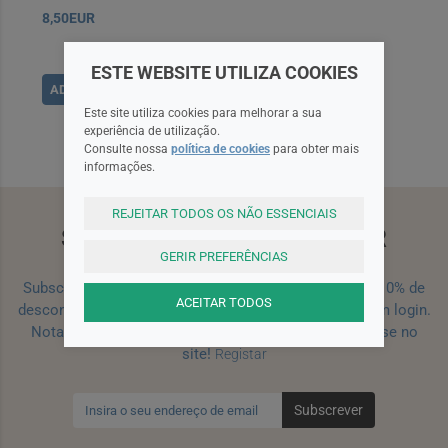
8,50EUR
ESTE WEBSITE UTILIZA COOKIES
ADICIONAR
Este site utiliza cookies para melhorar a sua
experiência de utilização.
Consulte nossa
política de cookies
para obter mais
informações.
REJEITAR TODOS OS NÃO ESSENCIAIS
SUBSCREVA A NEWSLETTER
GERIR PREFERÊNCIAS
Subscreva a nossa newsletter e receba um cupão de 10% de
ACEITAR TODOS
desconto para a sua próxima encomenda efetuada com login.
Nota: Para receber o cupão deverá primeiro registar-se no
site!
Registar
Subscrever