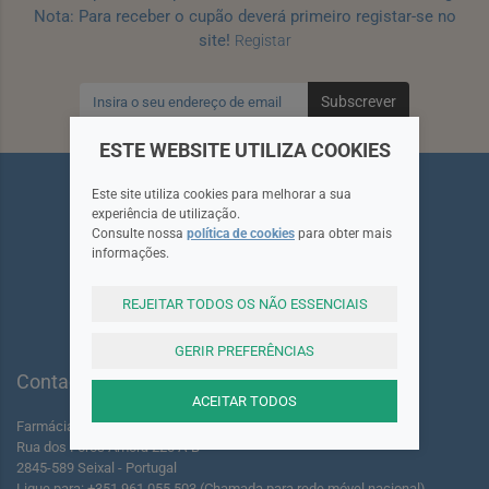
Nota: Para receber o cupão deverá primeiro registar-se no
site!
Registar
Subscrever
ESTE WEBSITE UTILIZA COOKIES
Este site utiliza cookies para melhorar a sua
experiência de utilização.
Consulte nossa
política de cookies
para obter mais
informações.
Siga-nos
REJEITAR TODOS OS NÃO ESSENCIAIS
GERIR PREFERÊNCIAS
Contactos
ACEITAR TODOS
Farmácia dos Foros de Amora Lda.
Rua dos Foros Amora 220 A-B
2845-589 Seixal - Portugal
Ligue para: +351 961 055 503 (Chamada para rede móvel nacional)