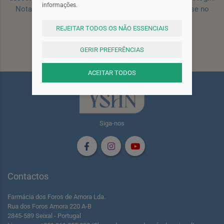
informações.
Nota: Para receber o cupão deverá primeiro registar-se no
site!
Registar
REJEITAR TODOS OS NÃO ESSENCIAIS
Subscrever
GERIR PREFERÊNCIAS
ACEITAR TODOS
Siga-nos
Contactos
Farmácia dos Foros de Amora Lda.
Rua dos Foros Amora 220 A-B
2845-589 Seixal - Portugal