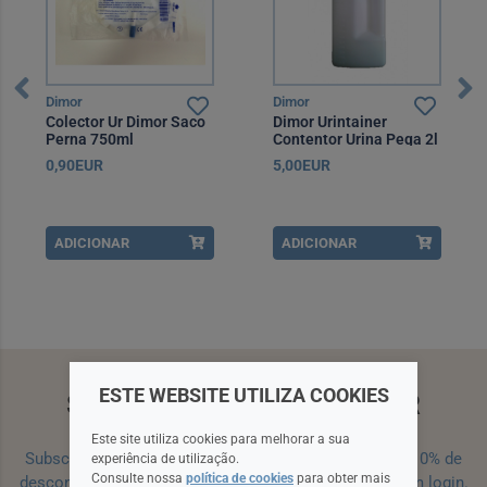
Dimor
Dimor
Colector Ur Dimor Saco
Dimor Urintainer
Perna 750ml
Contentor Urina Pega 2l
0,90EUR
5,00EUR
ADICIONAR
ADICIONAR
ESTE WEBSITE UTILIZA COOKIES
SUBSCREVA A NEWSLETTER
Este site utiliza cookies para melhorar a sua
Subscreva a nossa newsletter e receba um cupão de 10% de
experiência de utilização.
Consulte nossa
política de cookies
para obter mais
desconto para a sua próxima encomenda efetuada com login.