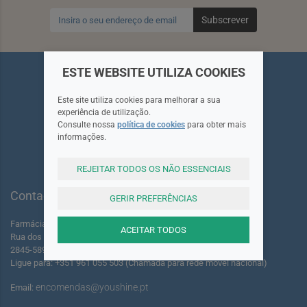
Subscrever
ESTE WEBSITE UTILIZA COOKIES
Este site utiliza cookies para melhorar a sua
experiência de utilização.
Siga-nos
Consulte nossa
política de cookies
para obter mais
informações.
REJEITAR TODOS OS NÃO ESSENCIAIS
Contactos
GERIR PREFERÊNCIAS
Farmácia dos Foros de Amora Lda.
ACEITAR TODOS
Rua dos Foros Amora 220 A-B
2845-589 Seixal - Portugal
Ligue para: +351 961 055 503 (Chamada para rede móvel nacional)
encomendas@youshine.pt
Email: