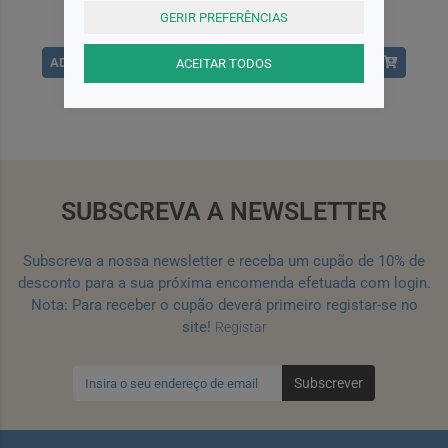
GERIR PREFERÊNCIAS
ADICIONAR
ADICIONAR
ACEITAR TODOS
SUBSCREVA A NEWSLETTER
Subscreva a nossa newsletter e receba um cupão de 10% de
desconto para a sua próxima encomenda efetuada com login.
Nota: Para receber o cupão deverá primeiro registar-se no
site!
Registar
Subscrever