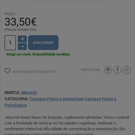
PREÇO:
33,50€
(Preços incluem IVA)
ADICIONAR
Artigo em stock. Disponibilidade imediata
PARTILHAR:
ADICIONAR AOS FAVORITOS
MARCA:
Absorvit
CATEGORIA:
Cansaço Físico e Intelectual
Cansaço Físico e
Psicológico
Absorvit Smart Neuro 30 Ampolas, suplemento alimentar. Tónico cerebral
com a finalidade de reforçar as faculdades cognitivas, melhorar o
rendimento intelectual dificuldade de concentração e menorização. Em
suma promove o bem estar psicológico e emocional.