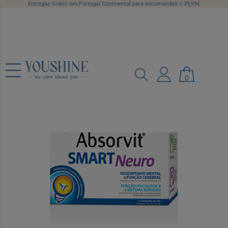
Entregas Grátis em Portugal Continental para encomendas > 39,99€
Absorvit Smart Neuro Ampola 10Ml X
30
0
Ref.: 7066498