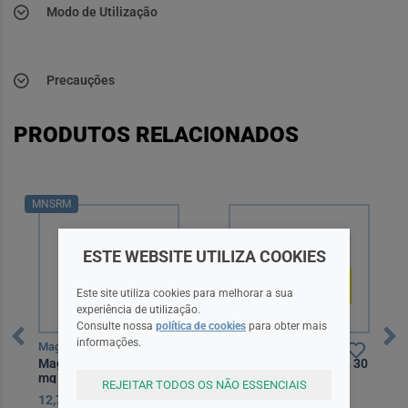
Modo de Utilização
Precauções
PRODUTOS RELACIONADOS
MNSRM
ESTE WEBSITE UTILIZA COOKIES
Este site utiliza cookies para melhorar a sua
experiência de utilização.
Consulte nossa
política de cookies
para obter mais
informações.
Magnesiocard
Mymagnésio
Magnesiocard, 1229,6
Mymagnesio Comp X 30
mg x 20 pó sol oral saq
comps
REJEITAR TODOS OS NÃO ESSENCIAIS
12,70EUR
19,90EUR