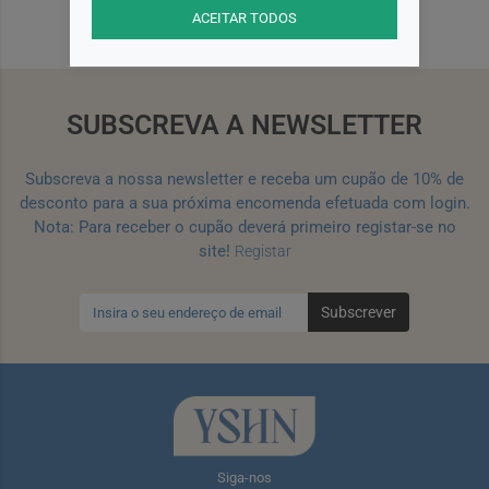
ACEITAR TODOS
SUBSCREVA A NEWSLETTER
Subscreva a nossa newsletter e receba um cupão de 10% de
desconto para a sua próxima encomenda efetuada com login.
Nota: Para receber o cupão deverá primeiro registar-se no
site!
Registar
Subscrever
Siga-nos