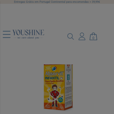
Entregas Grátis em Portugal Continental para encomendas > 39,99€
Absorvit Inf Ol Fig Bacalh+Vit Emul
150ml
0
Ref.: 6269316