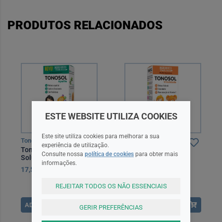
PRODUTOS RELACIONADOS
ESTE WEBSITE UTILIZA COOKIES
Este site utiliza cookies para melhorar a sua
Tonosol
Tonosol
experiência de utilização.
Tonosol Apetite
Tonosol Vitalidade
Consulte nossa
política de cookies
para obter mais
Solução Oral 150 ml
Solução Oral 200 ml
informações.
17,50EUR
18,95EUR
REJEITAR TODOS OS NÃO ESSENCIAIS
ADICIONAR
ADICIONAR
GERIR PREFERÊNCIAS