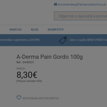
encomendas@farmaciadosforos.pt
MARCAS
BLOG
MANIFESTO
comendas superiores a 39,99€
Use o cupão BEM-VINDO na p
A-Derma Pain Gordo 100g
Ref.: 6940031
PREÇO:
8,30€
(Preços incluem IVA)
ADICIONAR AOS FAVORITOS