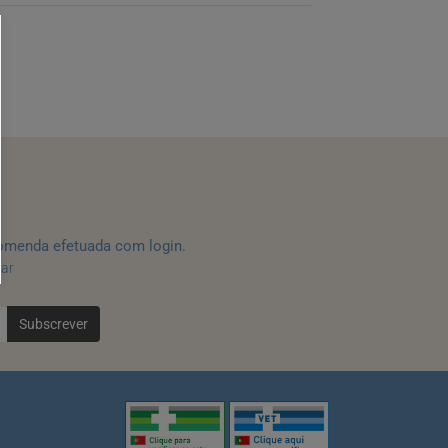
omenda efetuada com login.
tar
Subscrever