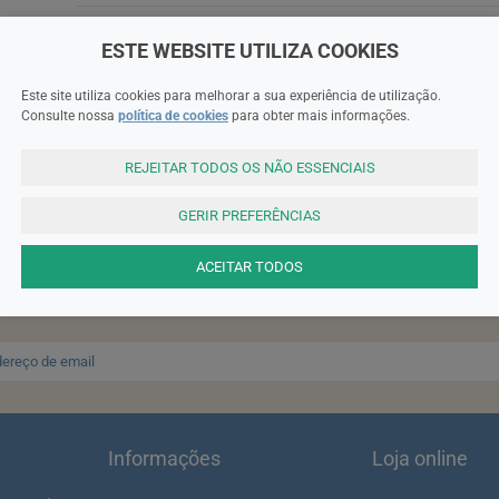
ESTE WEBSITE UTILIZA COOKIES
Este site utiliza cookies para melhorar a sua experiência de utilização.
Consulte nossa
política de cookies
para obter mais informações.
REJEITAR TODOS OS NÃO ESSENCIAIS
SUBSCREVA A NEWSLETTER
GERIR PREFERÊNCIAS
ACEITAR TODOS
ter e receba um cupão de 10% de desconto para a sua próxima enc
ta: Para receber o cupão deverá primeiro registar-se no site!
Regis
Informações
Loja online