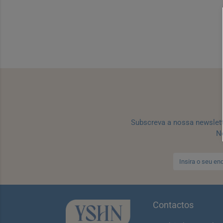
Subscreva a nossa newslet
No
Contactos