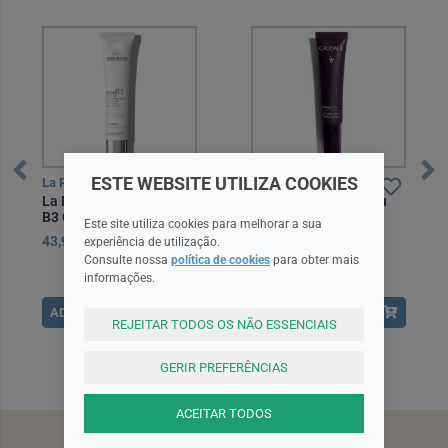
ESTE WEBSITE UTILIZA COOKIES
La Roche Posay
Caudalie
La Roche Posay Mela
Caudalie Premier Cru
B3 Creme SPF30 40 ml
Creme Olhos 15 ml
Este site utiliza cookies para melhorar a sua
43,95EUR
49,90EUR
experiência de utilização.
Consulte nossa
política de cookies
para obter mais
informações.
ADICIONAR
ADICIONAR
REJEITAR TODOS OS NÃO ESSENCIAIS
GERIR PREFERÊNCIAS
ACEITAR TODOS