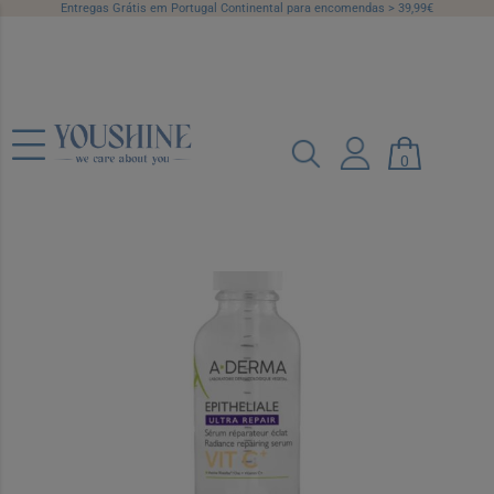
Entregas Grátis em Portugal Continental para encomendas > 39,99€
A-Derma Epitheliale Ultra Repair Serum
Vitamina C 30 ml
0
Ref.: 7521914