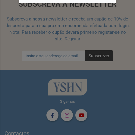
SUBSCREVA A NEWSLETTER
Subscreva a nossa newsletter e receba um cupão de 10% de
desconto para a sua próxima encomenda efetuada com login.
Nota: Para receber o cupão deverá primeiro registar-se no
site!
Registar
Subscrever
Siga-nos
Contactos