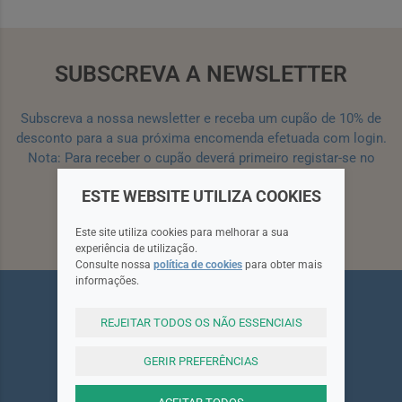
SUBSCREVA A NEWSLETTER
Subscreva a nossa newsletter e receba um cupão de 10% de
desconto para a sua próxima encomenda efetuada com login.
Nota: Para receber o cupão deverá primeiro registar-se no
site!
Registar
ESTE WEBSITE UTILIZA COOKIES
Subscrever
Este site utiliza cookies para melhorar a sua
experiência de utilização.
Consulte nossa
política de cookies
para obter mais
informações.
REJEITAR TODOS OS NÃO ESSENCIAIS
GERIR PREFERÊNCIAS
Siga-nos
ACEITAR TODOS