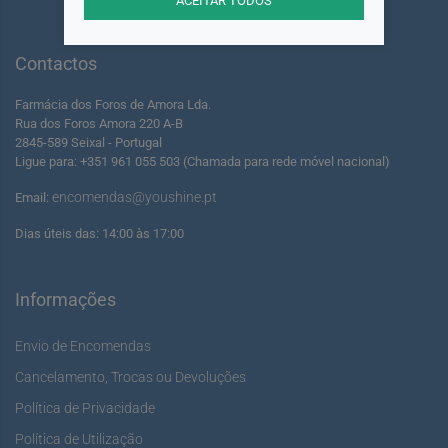
Contactos
Farmácia dos Foros de Amora Lda.
Rua dos Foros Amora 220 A-B
2845-589 Seixal - Portugal
Ligue para: +351 961 055 503 (Chamada para rede móvel nacional)
encomendas@youshine.pt
Email:
Dias úteis das: 14:00 às 17:00
Informações
Envio de Encomendas
Cancelamento, Trocas ou Devoluções
Política de Privacidade
Política de Utilização