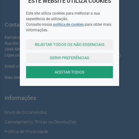
ESTE WEBSITE UTILIZA COOKIES
Este site utiliza cookies para melhorar a sua
experiência de utilização.
Contactos
Consulte nossa
política de cookies
para obter mais
informações.
Farmácia dos Foros de Amora Lda.
Rua dos Foros Amora 220 A-B
REJEITAR TODOS OS NÃO ESSENCIAIS
2845-589 Seixal - Portugal
Ligue para: +351 961 055 503 (Chamada para rede móvel nacional)
GERIR PREFERÊNCIAS
encomendas@youshine.pt
Email:
ACEITAR TODOS
Dias úteis das: 14:00 às 17:00
Informações
Envio de Encomendas
Cancelamento, Trocas ou Devoluções
Política de Privacidade