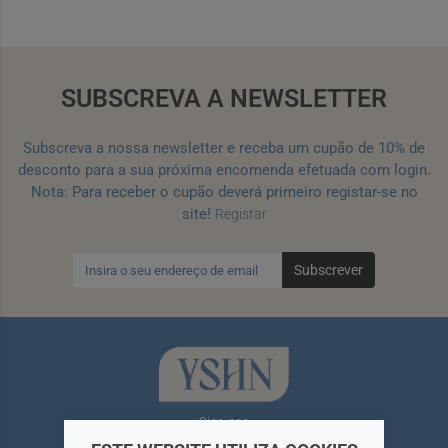
SUBSCREVA A NEWSLETTER
Subscreva a nossa newsletter e receba um cupão de 10% de
desconto para a sua próxima encomenda efetuada com login.
Nota: Para receber o cupão deverá primeiro registar-se no
site!
Registar
Subscrever
Siga-nos